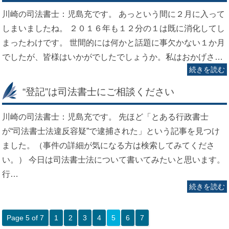
川崎の司法書士：児島充です。 あっという間に２月に入って
しまいましたね。 ２０１６年も１２分の１は既に消化してし
まったわけです。 世間的には何かと話題に事欠かない１か月
でしたが、皆様はいかがでしたでしょうか。私はおかげさ…
続きを読む
“登記”は司法書士にご相談ください
川崎の司法書士：児島充です。 先ほど「とある行政書士
が“司法書士法違反容疑”で逮捕された」という記事を見つけ
ました。（事件の詳細が気になる方は検索してみてくださ
い。） 今日は司法書士法について書いてみたいと思います。
行…
続きを読む
Page 5 of 7
1
2
3
4
5
6
7