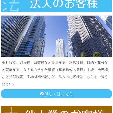
会社設立、取締役・監査役など役員変更、本店移転、目的・商号な
ど定款変更、ＤＥＳも含めた増資（募集株式の発行）手続、抵当権
など担保設定、工場財団登記など、法人のお客様はこちらをご覧く
ださい。
詳しくはこちら